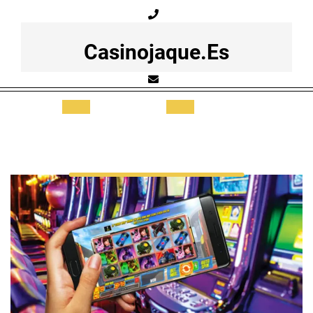
Skip
to
content
Casinojaque.es