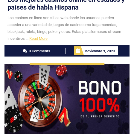
países de habla Hispana
Los casinos en línea son sitios web donde los usuarios pueden
acceder a una variedad de juegos de casinocomo tragamonedas,
blackjack, ruleta, bingo, poker y otros. Estas plataformases ofrecen
Read
incentivos ...
Read More
More
0 Comments
noviembre 9, 2023