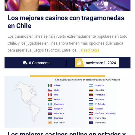
Los mejores casinos con tragamonedas
en Chile
Los casinos en línea se han vuelto extremadamente populares en todo
Chile, y los jugadores en línea ahora tienen más opciones que nunca
Read
para jugar sus juegos favoritos. Entre los ...
Read More
More
0 Comments
noviembre 1, 2024
Los mejores casinos online en estados y