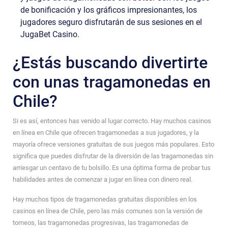
de bonificación y los gráficos impresionantes, los
jugadores seguro disfrutarán de sus sesiones en el
JugaBet Casino.
¿Estás buscando divertirte
con unas tragamonedas en
Chile?
Si es así, entonces has venido al lugar correcto. Hay muchos casinos
en línea en Chile que ofrecen tragamonedas a sus jugadores, y la
mayoría ofrece versiones gratuitas de sus juegos más populares. Esto
significa que puedes disfrutar de la diversión de las tragamonedas sin
arriesgar un centavo de tu bolsillo. Es una óptima forma de probar tus
habilidades antes de comenzar a jugar en línea con dinero real.
Hay muchos tipos de tragamonedas gratuitas disponibles en los
casinos en línea de Chile, pero las más comunes son la versión de
torneos, las tragamonedas progresivas, las tragamonedas de