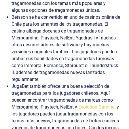
tragamonedas con los temas más populares y
algunas opciones de tragamonedas únicas.
Betsson se ha convertido en uno de casinos online de
Chile para los amantes de los tragamonedas. El
casino alberga docenas de tragamonedas de
Microgaming, Playtech, NetEnt, Yggdrasil y muchos
otros desarrolladores de software y hay muchas
versiones originales también. Los jugadores pueden
probar sus habilidades en tragamonedas famosas
como Immortal Romance, Starburst o Thunderstruck
II, además de tragamonedas nuevas lanzadas
regularmente.
JugaBet también ofrece una buena selección de
tragamonedas para los jugadores chilenos. Aquí
pueden encontrar tragamonedas de marcas como
Microgaming, Playtech, NetEnt y
Evolution Gaming
, y
los jugadores pueden jugar tragamonedas con los
temas más nuevos, tragamonedas de frutas clásicas
y juegos de tragamonedas con botes. Con los juegos