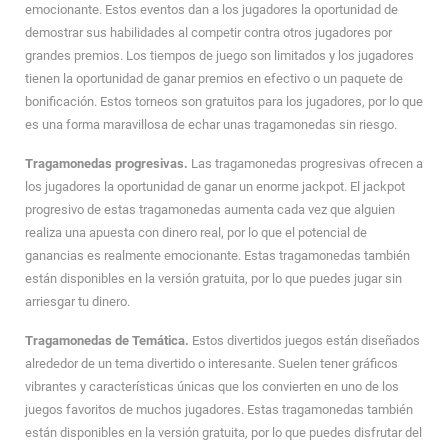
emocionante. Estos eventos dan a los jugadores la oportunidad de
demostrar sus habilidades al competir contra otros jugadores por
grandes premios. Los tiempos de juego son limitados y los jugadores
tienen la oportunidad de ganar premios en efectivo o un paquete de
bonificación. Estos torneos son gratuitos para los jugadores, por lo que
es una forma maravillosa de echar unas tragamonedas sin riesgo.
Tragamonedas progresivas.
Las tragamonedas progresivas ofrecen a
los jugadores la oportunidad de ganar un enorme jackpot. El jackpot
progresivo de estas tragamonedas aumenta cada vez que alguien
realiza una apuesta con dinero real, por lo que el potencial de
ganancias es realmente emocionante. Estas tragamonedas también
están disponibles en la versión gratuita, por lo que puedes jugar sin
arriesgar tu dinero.
Tragamonedas de Temática.
Estos divertidos juegos están diseñados
alrededor de un tema divertido o interesante. Suelen tener gráficos
vibrantes y características únicas que los convierten en uno de los
juegos favoritos de muchos jugadores. Estas tragamonedas también
están disponibles en la versión gratuita, por lo que puedes disfrutar del