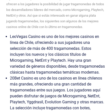
ofrecen a los jugadores la posibilidad de jugar tragamonedas de todos
los desarrolladores líderes del mercado, como Microgaming, Playtech,
NetEnt y otros. Así que si estás interesado en ganar alguna plata
jugando tragamonedas, los siguientes son algunos de los mejores
casinos online de Chile con lo último en tragamonedas.
LeoVegas Casino es uno de los mejores casinos en
línea de Chile, ofreciendo a sus jugadores una
selección de más de 400 tragamonedas. Estos
incluyen los nuevos y los clásicos títulos de
Microgaming, NetEnt y Playtech. Hay una gran
variedad de géneros disponibles, desde tragamonedas
clásicas hasta tragamonedas temáticas modernas.
20Bet Casino es uno de los casinos en línea chilenos
más grandes, ofreciendo una gran cantidad de
tragamonedas entre sus juegos. Los jugadores aquí
pueden disfrutar de juegos de Microgaming, NetEnt,
Playtech, Yggdrasil, Evolution Gaming y otras marcas.
La selección incluye tragamonedas con botes,