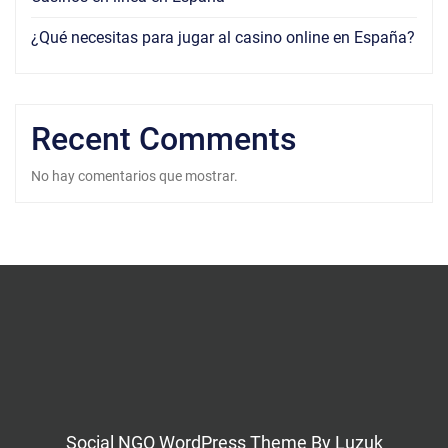
¿Qué necesitas para jugar al casino online en España?
Recent Comments
No hay comentarios que mostrar.
Social NGO WordPress Theme By Luzuk