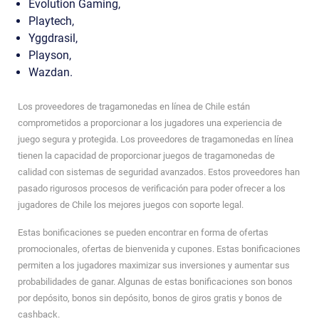
Evolution Gaming,
Playtech,
Yggdrasil,
Playson,
Wazdan.
Los proveedores de tragamonedas en línea de Chile están
comprometidos a proporcionar a los jugadores una experiencia de
juego segura y protegida. Los proveedores de tragamonedas en línea
tienen la capacidad de proporcionar juegos de tragamonedas de
calidad con sistemas de seguridad avanzados. Estos proveedores han
pasado rigurosos procesos de verificación para poder ofrecer a los
jugadores de Chile los mejores juegos con soporte legal.
Estas bonificaciones se pueden encontrar en forma de ofertas
promocionales, ofertas de bienvenida y cupones. Estas bonificaciones
permiten a los jugadores maximizar sus inversiones y aumentar sus
probabilidades de ganar. Algunas de estas bonificaciones son bonos
por depósito, bonos sin depósito, bonos de giros gratis y bonos de
cashback.