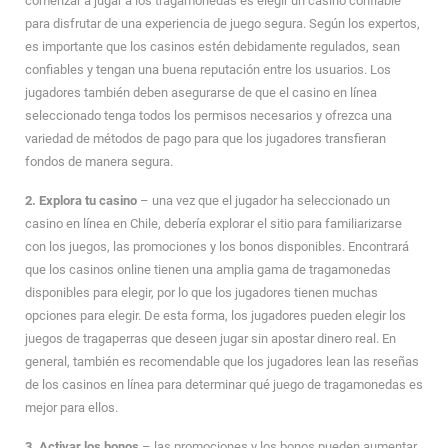
comenzar a jugar a los tragamonedas es elegir un casino confiable
para disfrutar de una experiencia de juego segura. Según los expertos,
es importante que los casinos estén debidamente regulados, sean
confiables y tengan una buena reputación entre los usuarios. Los
jugadores también deben asegurarse de que el casino en línea
seleccionado tenga todos los permisos necesarios y ofrezca una
variedad de métodos de pago para que los jugadores transfieran
fondos de manera segura.
2. Explora tu casino
– una vez que el jugador ha seleccionado un
casino en línea en Chile, debería explorar el sitio para familiarizarse
con los juegos, las promociones y los bonos disponibles. Encontrará
que los casinos online tienen una amplia gama de tragamonedas
disponibles para elegir, por lo que los jugadores tienen muchas
opciones para elegir. De esta forma, los jugadores pueden elegir los
juegos de tragaperras que deseen jugar sin apostar dinero real. En
general, también es recomendable que los jugadores lean las reseñas
de los casinos en línea para determinar qué juego de tragamonedas es
mejor para ellos.
3. Activar los bonos
– las promociones y los bonos pueden aumentar